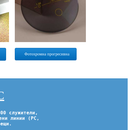
Фотохромна прогресивна
С
400 служители,
ени линии (PC,
лещи.