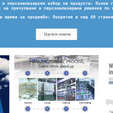
 и персонализируем избор на продукти: Пълна 
с на пречупване и персонализирани решения по 
а мрежа за продажби: Покритие в над 60 стран
Научете повече