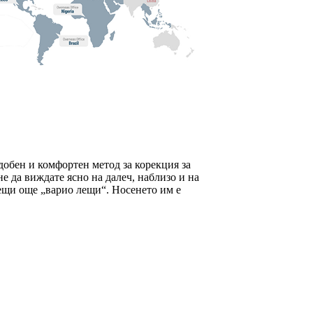
обен и комфортен метод за корекция за
 да виждате ясно на далеч, наблизо и на
ещи още „варио лещи“. Носенето им е