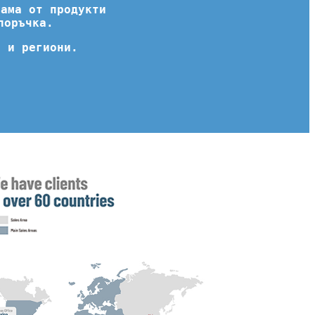
гама от продукти
поръчка.
и и региони.