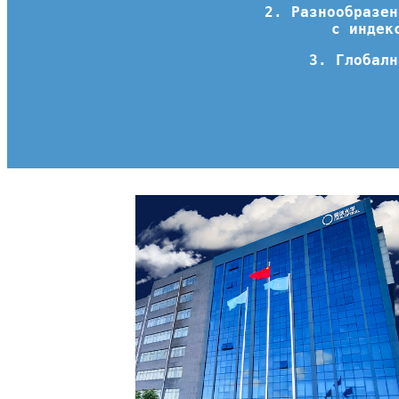
2. Разнообразен
с индек
3. Глобалн