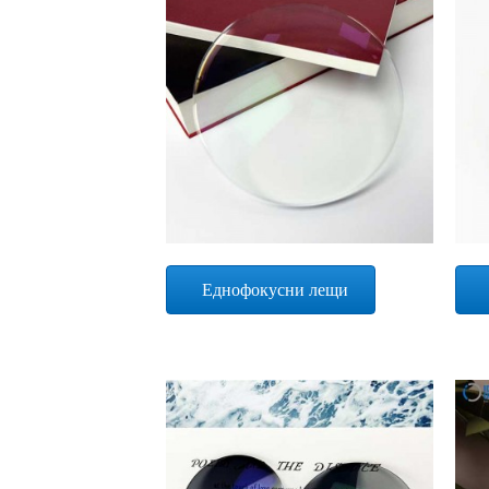
Еднофокусни лещи