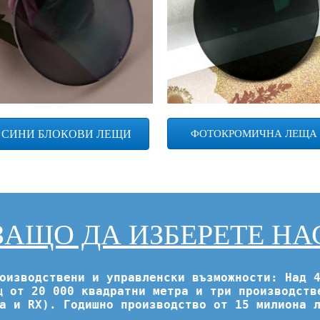
ФОТОКРОМИЧНА ЛЕЩА
СИНИ БЛОКОВИ ЛЕЩИ
ЗАЩО ДА ИЗБЕРЕТЕ НА
оизводствени и управленски възможности: Над 
щ от 20 000 квадратни метра и три производств
а и RX). Годишно производство от 15 милиона 