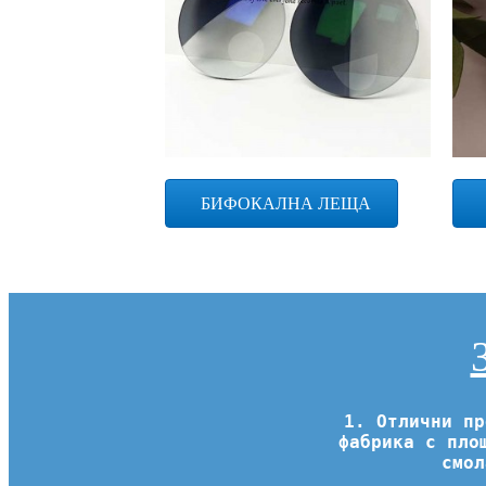
БИФОКАЛНА ЛЕЩА
1. Отлични пр
фабрика с пло
смол